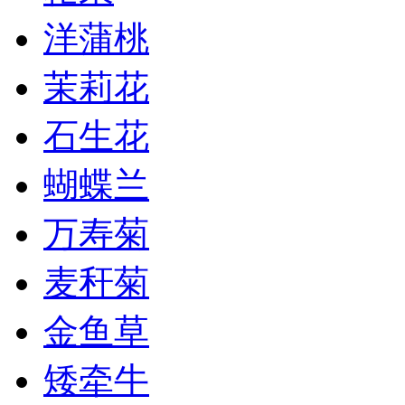
洋蒲桃
茉莉花
石生花
蝴蝶兰
万寿菊
麦秆菊
金鱼草
矮牵牛