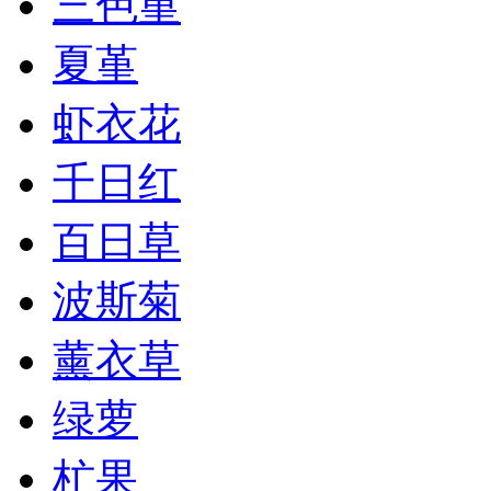
三色堇
夏堇
虾衣花
千日红
百日草
波斯菊
薰衣草
绿萝
杧果