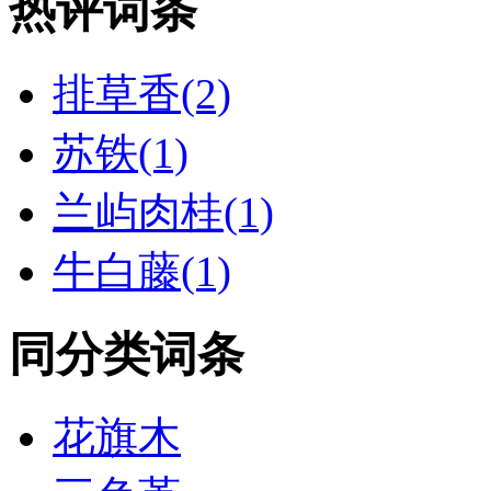
热评词条
排草香(2)
苏铁(1)
兰屿肉桂(1)
牛白藤(1)
同分类词条
花旗木