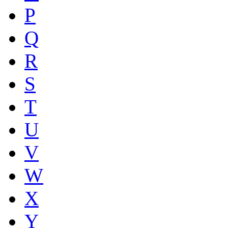
P
Q
R
S
T
U
V
W
X
Y