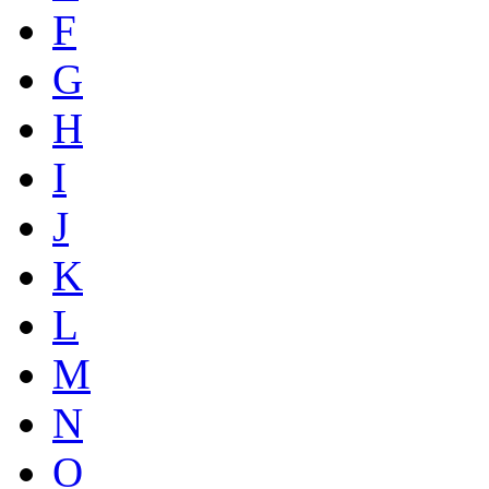
F
G
H
I
J
K
L
M
N
O