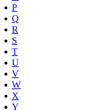
P
Q
R
S
T
U
V
W
X
Y