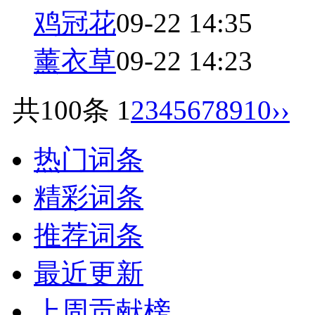
鸡冠花
09-22 14:35
薰衣草
09-22 14:23
共100条
1
2
3
4
5
6
7
8
9
10
››
热门词条
精彩词条
推荐词条
最近更新
上周贡献榜