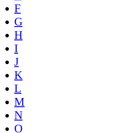
F
G
H
I
J
K
L
M
N
O