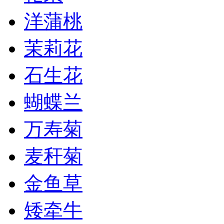
洋蒲桃
茉莉花
石生花
蝴蝶兰
万寿菊
麦秆菊
金鱼草
矮牵牛