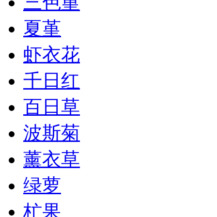
三色堇
夏堇
虾衣花
千日红
百日草
波斯菊
薰衣草
绿萝
杧果