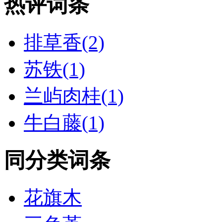
热评词条
排草香(2)
苏铁(1)
兰屿肉桂(1)
牛白藤(1)
同分类词条
花旗木